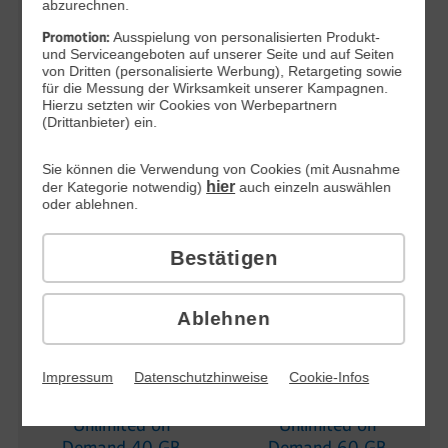
Verbrauch des
Verbrauch des
abzurechnen.
monatlichen
monatlichen
Promotion:
Ausspielung von personalisierten Produkt-
Datenvolumens
Datenvolumens
und Serviceangeboten auf unserer Seite und auf Seiten
von Dritten (personalisierte Werbung), Retargeting sowie
mit max.
mit max.
für die Messung der Wirksamkeit unserer Kampagnen.
64 kBit/s
64 kBit/s
Hierzu setzten wir Cookies von Werbepartnern
(Drittanbieter) ein.
Sie können die Verwendung von Cookies (mit Ausnahme
All-Net-Flat 60
All-Net-Flat 80
hier
der Kategorie notwendig)
auch einzeln auswählen
GB
GB
oder ablehnen.
60 GB, nach
80 GB, nach
Verbrauch des
Verbrauch des
Bestätigen
monatlichen
monatlichen
Datenvolumens
Datenvolumens
mit max.
mit max.
Ablehnen
64 kBit/s
64 kBit/s
Impressum
Datenschutzhinweise
Cookie-Infos
Unlimited on
Unlimited on