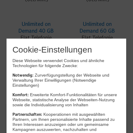
Unlimited on
Unlimited on
Demand 40 GB
Demand 60 GB
Flat Telefonie
Flat Telefonie
(0ct/Min.)
(0ct/Min.)
Cookie-Einstellungen
Diese Webseite verwendet Cookies und ähnliche
Technologien für folgende Zwecke:
Unlimited on
Notwendig:
Demand 80 GB
Zurverfügungstellung der Webseite und
Verwaltung Ihrer Einwilligungen (Notwendige
Flat Telefonie
Einstellungen)
(0ct/Min.)
Komfort:
Erweiterte Komfort-Funktionalitäten für unsere
Webseite, statistische Analyse der Webseiten-Nutzung
sowie die Individualisierung von Inhalten
All-Net-Flat 20
All-Net-Flat 40
Partnerschaften:
Kooperationen mit ausgewählten
Partnern, um Ihnen personalisierte Inhalte passend zu
GB
GB
Ihren Interessen anzuzeigen oder um gemeinsame
20 GB, nach
40 GB, nach
Kampagnen auszuwerten, nachzuhalten und