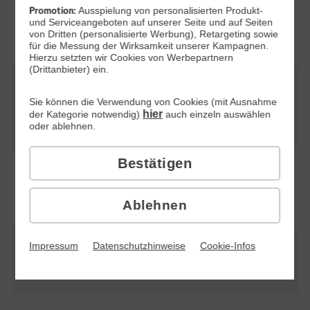
Freimonat auf die Grundgebühr für Tarife
Promotion:
Ausspielung von personalisierten Produkt-
ohne Smartphone mit 24 Monaten Laufzeit
und Serviceangeboten auf unserer Seite und auf Seiten
von Dritten (personalisierte Werbung), Retargeting sowie
für die Messung der Wirksamkeit unserer Kampagnen.
Hierzu setzten wir Cookies von Werbepartnern
(Drittanbieter) ein.
Freimonat auf die Grundgebühr für Tarife mit
Sie können die Verwendung von Cookies (mit Ausnahme
Smartphone mit 24 Monaten Laufzeit
hier
der Kategorie notwendig)
auch einzeln auswählen
−
oder ablehnen.
Bestätigen
Freimonat auf die Grundgebühr für Tarife
ohne Smartphone mit 1 Monat Laufzeit
−
Ablehnen
Impressum
Datenschutzhinweise
Cookie-Infos
Max. Surfgeschwindigkeit (bis zu)
50 Mbit/s, 25 Mbit/s Upload