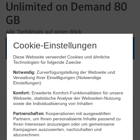
Unlimited on Demand 80
GB
Alle Tarifdetails auf einen Blick
Cookie-Einstellungen
Tarifdetails
Diese Webseite verwendet Cookies und ähnliche
Technologien für folgende Zwecke:
Telefon-Flat ins deutsche Festnetz & in alle
Notwendig:
Zurverfügungstellung der Webseite und
deutschen Mobilfunknetze
Verwaltung Ihrer Einwilligungen (Notwendige
Einstellungen)
Flat Telefonie
(0ct/Min.)
Komfort:
Erweiterte Komfort-Funktionalitäten für unsere
Webseite, statistische Analyse der Webseiten-Nutzung
sowie die Individualisierung von Inhalten
Flat Internet
Partnerschaften:
80 GB, danach gratis Nachbuchung von
Kooperationen mit ausgewählten
Partnern, um Ihnen personalisierte Inhalte passend zu
Highspeed Paketen mit 1 GB
Ihren Interessen anzuzeigen oder um gemeinsame
Kampagnen auszuwerten, nachzuhalten und
abzurechnen.