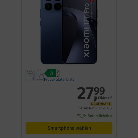
Produktdatenblatt
27
,
99
€/Monat*
DAUERHAFT
Inkl. All-Net-Flat 20 GB
Sofort lieferbar
Smartphone wählen