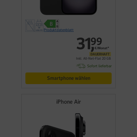
Produktdatenblatt
31
,
99
€/Monat*
DAUERHAFT
Inkl. All-Net-Flat 20 GB
Sofort lieferbar
Smartphone wählen
iPhone Air