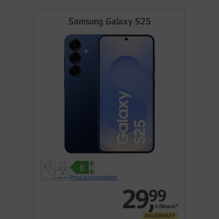
Samsung Galaxy S25
Produktdatenblatt
29
,
99
€/Monat*
DAUERHAFT