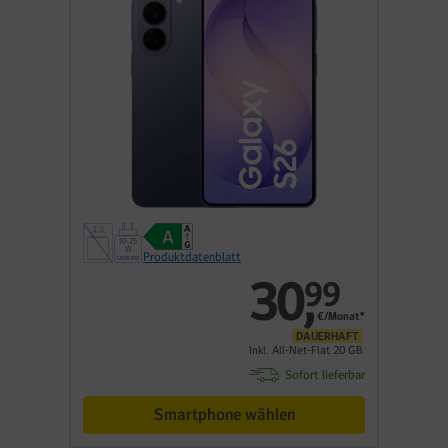
Produktdatenblatt
30
,
99
€/Monat*
DAUERHAFT
Inkl. All-Net-Flat 20 GB
Sofort lieferbar
Smartphone wählen