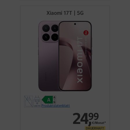
Xiaomi 17T | 5G
Produktdatenblatt
24
,
99
€/Monat*
DAUERHAFT