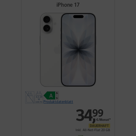
iPhone 17
Produktdatenblatt
34
,
99
€/Monat*
DAUERHAFT
Inkl. All-Net-Flat 20 GB