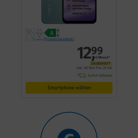
Produktdatenblatt
12
,
99
€/Monat*
DAUERHAFT
Inkl. All-Net-Flat 20 GB
Sofort lieferbar
Smartphone wählen