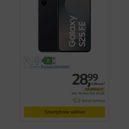
Produktdatenblatt
28
,
99
€/Monat*
DAUERHAFT
Inkl. All-Net-Flat 20 GB
Sofort lieferbar
Smartphone wählen