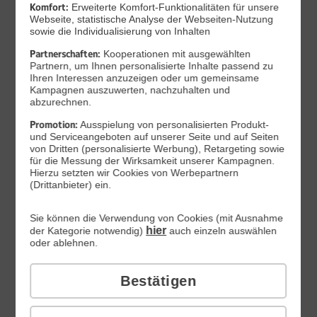
Komfort:
Erweiterte Komfort-Funktionalitäten für unsere
Webseite, statistische Analyse der Webseiten-Nutzung
sowie die Individualisierung von Inhalten
Partnerschaften:
Kooperationen mit ausgewählten
Partnern, um Ihnen personalisierte Inhalte passend zu
Ihren Interessen anzuzeigen oder um gemeinsame
Kampagnen auszuwerten, nachzuhalten und
Produktdatenblatt
abzurechnen.
46
,
99
Promotion:
Ausspielung von personalisierten Produkt-
und Serviceangeboten auf unserer Seite und auf Seiten
€/Monat*
von Dritten (personalisierte Werbung), Retargeting sowie
DAUERHAFT
für die Messung der Wirksamkeit unserer Kampagnen.
Inkl. All-Net-Flat 20 GB
Hierzu setzten wir Cookies von Werbepartnern
Sofort lieferbar
(Drittanbieter) ein.
Smartphone wählen
Sie können die Verwendung von Cookies (mit Ausnahme
hier
der Kategorie notwendig)
auch einzeln auswählen
oder ablehnen.
Xiaomi 17T Pro | 5G
Bestätigen