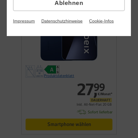
Ablehnen
Impressum
Datenschutzhinweise
Cookie-Infos
Produktdatenblatt
27
,
99
€/Monat*
DAUERHAFT
Inkl. All-Net-Flat 20 GB
Sofort lieferbar
Smartphone wählen