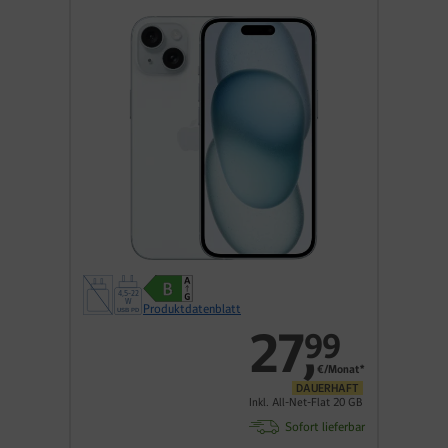
Produktdatenblatt
27
,
99
€/Monat*
DAUERHAFT
Inkl. All-Net-Flat 20 GB
Sofort lieferbar