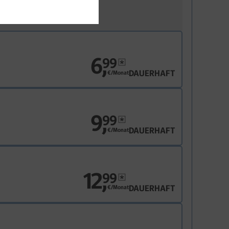
6
,
99
DAUERHAFT
€/Monat
9
,
99
DAUERHAFT
€/Monat
12
,
99
DAUERHAFT
€/Monat