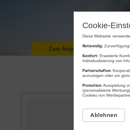
Cookie-Einst
Diese Webseite verwendet
Notwendig:
Zurverfügungst
Zum Angebot
Komfort:
Erweiterte Komfo
Individualisierung von Inh
Partnerschaften:
Kooperati
anzuzeigen oder um gem
Promotion:
Ausspielung vo
(personalisierte Werbung
Cookies von Werbepartnern
Ablehnen