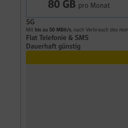
80 GB
pro Monat
5G
Mit
bis zu 50 MBit/s
, nach Verbrauch des mon
Flat Telefonie & SMS
Dauerhaft günstig
In alle dt. Fest- und Mobilfunknetze