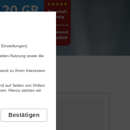
 Einstellungen)
seiten-Nutzung sowie die
send zu Ihren Interessen
d auf Seiten von Dritten
en. Hierzu setzten wir
Bestätigen