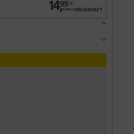
14
,
99
DAUERHAFT
€/Monat