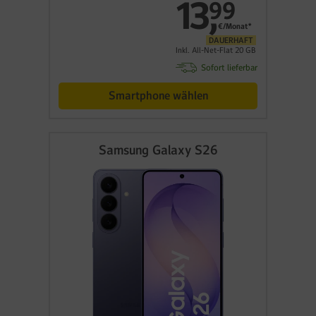
13
,
99
€/Monat*
DAUERHAFT
Inkl. All-Net-Flat 20 GB
Sofort lieferbar
Smartphone wählen
Samsung Galaxy S26