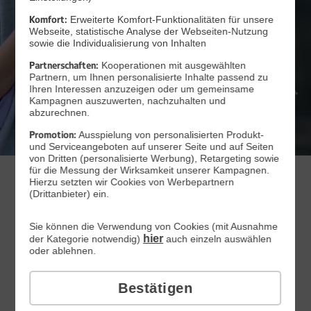
Komfort:
Erweiterte Komfort-Funktionalitäten für unsere
Webseite, statistische Analyse der Webseiten-Nutzung
sowie die Individualisierung von Inhalten
Partnerschaften:
Kooperationen mit ausgewählten
Partnern, um Ihnen personalisierte Inhalte passend zu
Ihren Interessen anzuzeigen oder um gemeinsame
Kampagnen auszuwerten, nachzuhalten und
Zum Angebot
abzurechnen.
Promotion:
Ausspielung von personalisierten Produkt-
und Serviceangeboten auf unserer Seite und auf Seiten
von Dritten (personalisierte Werbung), Retargeting sowie
für die Messung der Wirksamkeit unserer Kampagnen.
WEB.DE Handytarife
Hierzu setzten wir Cookies von Werbepartnern
(Drittanbieter) ein.
Sie können die Verwendung von Cookies (mit Ausnahme
hier
der Kategorie notwendig)
auch einzeln auswählen
All-Net-Flat
oder ablehnen.
mit passgenauen GB
Bestätigen
Mit Vertragslaufzeit
Monatlich kündbar