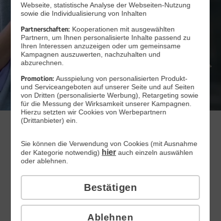
Webseite, statistische Analyse der Webseiten-Nutzung
sowie die Individualisierung von Inhalten
Partnerschaften:
Kooperationen mit ausgewählten
Partnern, um Ihnen personalisierte Inhalte passend zu
Ihren Interessen anzuzeigen oder um gemeinsame
Kampagnen auszuwerten, nachzuhalten und
abzurechnen.
Promotion:
Ausspielung von personalisierten Produkt-
Zum Angebot
und Serviceangeboten auf unserer Seite und auf Seiten
von Dritten (personalisierte Werbung), Retargeting sowie
für die Messung der Wirksamkeit unserer Kampagnen.
Hierzu setzten wir Cookies von Werbepartnern
(Drittanbieter) ein.
WEB.DE Handytarife
Sie können die Verwendung von Cookies (mit Ausnahme
hier
der Kategorie notwendig)
auch einzeln auswählen
oder ablehnen.
All-Net-Flat
mit passgenauen GB
Bestätigen
Mit Vertragslaufzeit
Monatlich kündbar
Ablehnen